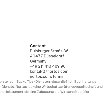
eglichen werden, verbessert den Cashflow
von Zahlungsausfällen. In unserem
r, wie digitale Lösungen und automatisierte
en, Ihre finanziellen Ansprüche effizient zu
g die Kundenzufriedenheit zu steigern.
Contact
Duisburger Straße 36
40477 Düsseldorf
Germany
+49 211 418 489 96
kontakt@nortos.com
nortos.com/termin
nbieter von Backoffice-Diensten, einschließlich Buchhaltungs,
Dienste. Nortos ist keine Wirtschaftsprüfungsgesellschaft und
ienstleistungen, die eine Zulassung als Wirtschaftsprüfer
.