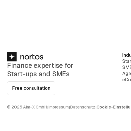
Ind
Sta
Finance expertise for
SM
Start-ups and SMEs
Age
eCo
Free consultation
© 2025 Aim-X GmbH
Impressum
Datenschutz
Cookie-Einstell
|
|
|