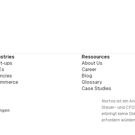
Rechnungen rechtzeitig b
und minimiert das Risiko 
Blogartikel beleuchten wi
Systeme dabei helfen könn
verwalten und gleichzeiti
ustries
Ressources
rt-ups
About Us
Es
Career
ncies
Blog
mmerce
Glossary
Case Studies
Nortos ist ein A
Steuer- und CFO-
ungen
erbringt keine D
erfordern würden