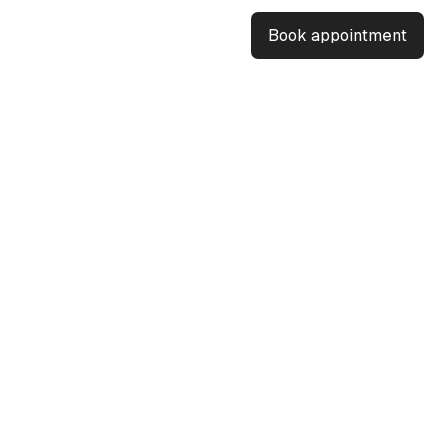
Book appointment
Mittelständler und Start-ups:
s
telständische Unternehmen und Start-ups,
ät effektiv managen können. Wir beleuchten
, stellen praktische Tipps und Tools vor