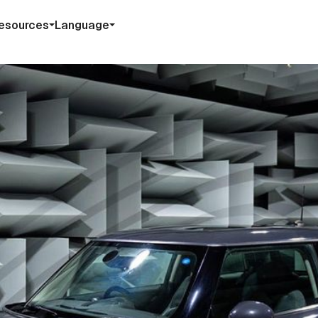
esources
Language