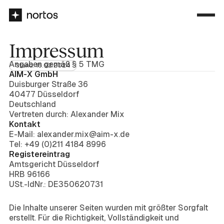
Impressum
Angaben gemäß § 5 TMG
Stand: 15.02.2024
AIM-X GmbH
Duisburger Straße 36
40477 Düsseldorf
Deutschland
Vertreten durch: Alexander Mix
Kontakt
E-Mail: alexander.mix@aim-x.de
Tel: +49 (0)211 4184 8996
Registereintrag
Amtsgericht Düsseldorf
HRB 96166
USt.-IdNr.: DE350620731
Haftung für Inhalte
Die Inhalte unserer Seiten wurden mit größter Sorgfalt
erstellt. Für die Richtigkeit, Vollständigkeit und