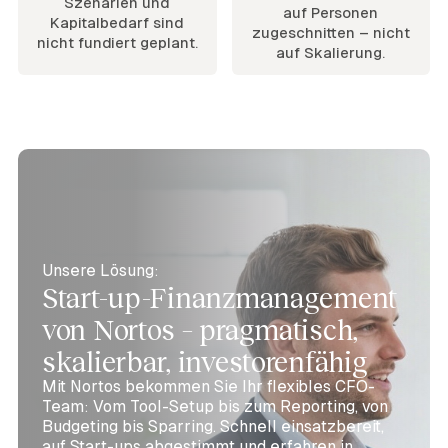
Szenarien und
auf Personen
Kapitalbedarf sind
zugeschnitten – nicht
nicht fundiert geplant.
auf Skalierung.
Unsere Lösung:
Start-up-Finanzmanagement
von Nortos – pragmatisch,
skalierbar, investorenfähig
Mit Nortos bekommen Sie Ihr flexibles CFO-
Team: Vom Tool-Setup bis zum Reporting, von
Budgeting bis Sparring. Schnell einsatzbereit,
auf Start-ups abgestimmt und erfahren in