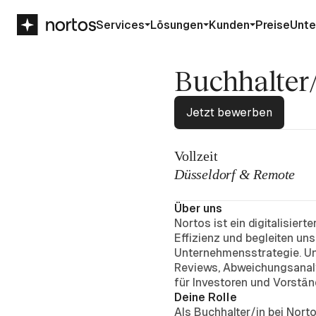
Services
Lösungen
Kunden
Preise
Unt
Buchhalter
Jetzt bewerben
Vollzeit
Düsseldorf & Remote
Über uns
Nortos ist ein digitalisier
Effizienz und begleiten un
Unternehmensstrategie. Un
Reviews, Abweichungsanaly
für Investoren und Vorst
Deine Rolle
Als Buchhalter/in bei Nort