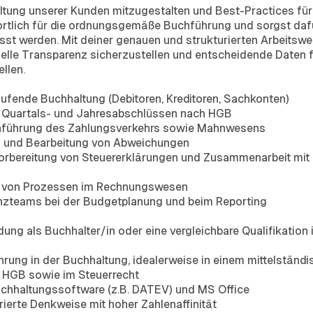
altung unserer Kunden mitzugestalten und Best-Practices für
ortlich für die ordnungsgemäße Buchführung und sorgst dafür
sst werden. Mit deiner genauen und strukturierten Arbeitswe
elle Transparenz sicherzustellen und entscheidende Daten f
llen.
aufende Buchhaltung (Debitoren, Kreditoren, Sachkonten)
, Quartals- und Jahresabschlüssen nach HGB
führung des Zahlungsverkehrs sowie Mahnwesens
 und Bearbeitung von Abweichungen
Vorbereitung von Steuererklärungen und Zusammenarbeit mit
g von Prozessen im Rechnungswesen
nzteams bei der Budgetplanung und beim Reporting
ng als Buchhalter/in oder eine vergleichbare Qualifikation 
rung in der Buchhaltung, idealerweise in einem mittelstän
m HGB sowie im Steuerrecht
chhaltungssoftware (z.B. DATEV) und MS Office
rierte Denkweise mit hoher Zahlenaffinität