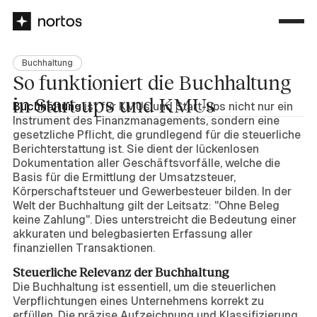
Buchhaltung
So funktioniert die Buchhaltung
in Start-ups und KMUs
Buchhaltung
ist für KMUs und Start-ups nicht nur ein
Instrument des Finanzmanagements, sondern eine
gesetzliche Pflicht, die grundlegend für die steuerliche
Berichterstattung ist. Sie dient der lückenlosen
Dokumentation aller Geschäftsvorfälle, welche die
Basis für die Ermittlung der Umsatzsteuer,
Körperschaftsteuer und Gewerbesteuer bilden. In der
Welt der Buchhaltung gilt der Leitsatz: "Ohne Beleg
keine Zahlung". Dies unterstreicht die Bedeutung einer
akkuraten und belegbasierten Erfassung aller
finanziellen Transaktionen.
Steuerliche Relevanz der Buchhaltung
Die Buchhaltung ist essentiell, um die steuerlichen
Verpflichtungen eines Unternehmens korrekt zu
erfüllen. Die präzise Aufzeichnung und Klassifizierung