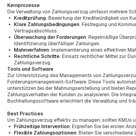
Kernprozesse
Die Verwaltung von Zahlungsverzug umfasst mehrere Sc
Kreditprüfung:
Bewertung der Kreditwürdigkeit von Ku
Klare Zahlungsbedingungen:
Festlegung und Kommuni
Vertragsabschluss.
Überwachung der Forderungen:
Regelmäßige Überprüf
Identifizierung überfälliger Zahlungen.
Mahnverfahren:
Implementierung eines effektiven Mah
Rechtliche Schritte:
Einsatz rechtlicher Mittel zur D
Zahlungsverzug.
Tools und Software
Zur Unterstützung des Managements von Zahlungsverzug
Forderungsmanagement-Software. Diese Tools automati
unterstützen bei der Mahnungserstellung und bieten Rep
Zahlungsverhalten der Kunden zu analysieren. Die Integr
Buchhaltungssoftware erleichtert die Verwaltung und tr
Best Practices
Um Zahlungsverzug effektiv zu managen, sollten KMUs un
Frühzeitige Intervention:
Ergreifen Sie bei ersten A
Flexible Zahlungsoptionen:
Bieten Sie verschiedene 