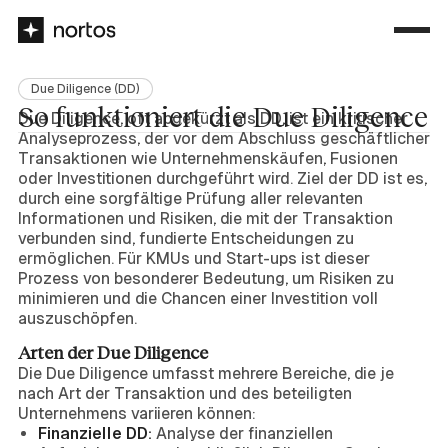
Due Diligence (DD)
So funktioniert die Due Diligence
Due Diligence, oft abgekürzt als DD, ist ein kritischer
Analyseprozess, der vor dem Abschluss geschäftlicher
Transaktionen wie Unternehmenskäufen, Fusionen
oder Investitionen durchgeführt wird. Ziel der DD ist es,
durch eine sorgfältige Prüfung aller relevanten
Informationen und Risiken, die mit der Transaktion
verbunden sind, fundierte Entscheidungen zu
ermöglichen. Für KMUs und Start-ups ist dieser
Prozess von besonderer Bedeutung, um Risiken zu
minimieren und die Chancen einer Investition voll
auszuschöpfen.
Arten der Due Diligence
Die Due Diligence umfasst mehrere Bereiche, die je
nach Art der Transaktion und des beteiligten
Unternehmens variieren können:
Finanzielle DD:
Analyse der finanziellen